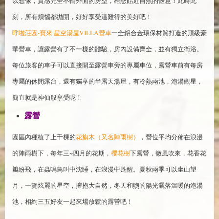
以想像，質感完全不輸外面的房型，給您貼近自然的愜意！此時此
刻，所有煩惱都抛開，好好享受這難得的美好吧！
呼啦莊園-寶來 星空湯屋VILLA營車
一全鋁合金環保材質打造的頂級豪
華營車，讓露營有了不一樣的體驗，房內設備齊全，並有獨立衛浴。
每位旅客的車子可以直接開至露營車旁的專屬車位，露營車前有每房
專屬的休閒露台，還有獨享的半露天湯屋，有冷熱兩池，泡湯觀星，
簡直就是神仙般享受呢！
露營
園區內種植了上千棵的
花旗木（又名陣雨樹）
，營位平均分佈在浪漫
的陣雨樹下，每年三~四月的花期，
櫻花樹
下露營，微風吹來，花香花
瓣紛飛，在蟲鳴鳥叫中沈睡，在浪漫中甦醒。夏秋兩季可以坐山望
月，一覽炫麗的星空，擁抱大自然，冬天和煦的陽光灑落溫暖的泡湯
池，相約三五好友一起來場放鬆的露營吧！