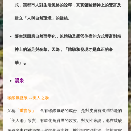
式，讓都市人對生活風格的詮釋，真實體驗精神上的豐富及
建立「人與自然環境」的鏈結。
讓生活因應自然而變化，以體驗及露營住宿的方式豐富到精
神上的滿足與奢華。因為，「體驗和發現才是真正的奢
。
華」
湯泉
碳酸氫鹽泉~~美人之湯
又稱
「重曹泉」
，含有碳酸氫鈉的成份，是對皮膚有滋潤功能的
「美人湯」泉質，有軟化角質層的攻效。對女性來說，泡在碳酸
氫鈉泉中彷彿浸在天然的化妝水裡，據說經常泡此湯，能對皮膚