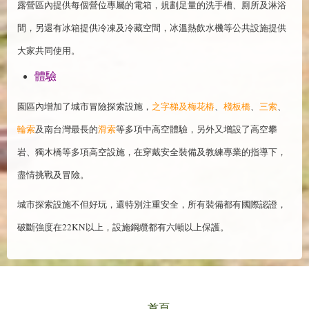
露營區內提供每個營位專屬的電箱，規劃足量的洗手槽、厠所及淋浴
間，另還有冰箱提供冷凍及冷藏空間，冰溫熱飲水機等公共設施提供
大家共同使用。
體驗
園區內增加了城市冒險探索設施，
之字梯及梅花樁
、
棧板橋
、
三索
、
輪索
及南台灣最長的
滑索
等多項中高空體驗，另外又增設了高空攀
岩、獨木橋等多項高空設施，在穿戴安全裝備及教練專業的指導下，
盡情挑戰及冒險。
城市探索設施不但好玩，還特別注重安全，所有裝備都有國際認證，
破斷強度在22KN以上，設施鋼纜都有六噸以上保護。
首頁