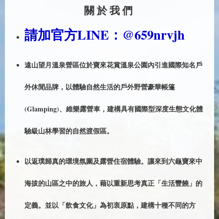
關於我們
請加官方LINE：@659nrvjh
遠山望月溫泉營區位於寶來花賞溫泉公園內引進國際知名戶
外休閒品牌，以體驗自然生活的戶外野營豪華帳篷
(Glamping)、維樂露營車，建構具有國際型深度生態文化體
驗級山林學習的自然渡假區。
以返璞歸真的環境氛圍及露營住宿體驗。讓來到六龜寶來中
海拔的山區之中的旅人，藉以重新思考真正「生活豐饒」的
定義。並以「飲食文化」為初衷原點，建構十種不同的方