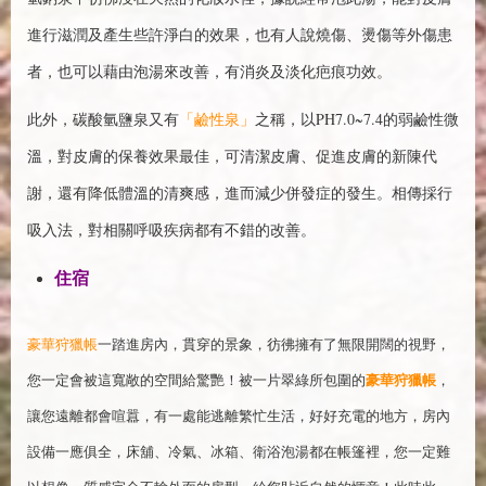
進行滋潤及產生些許淨白的效果，也有人說燒傷、燙傷等外傷患
者，也可以藉由泡湯來改善，有消炎及淡化疤痕功效。
此外，碳酸氫鹽泉又有
「鹼性泉」
之稱，以PH7.0~7.4的弱鹼性微
溫，對皮膚的保養效果最佳，可清潔皮膚、促進皮膚的新陳代
謝，還有降低體溫的清爽感，進而減少併發症的發生。相傳採行
吸入法，對相關呼吸疾病都有不錯的改善。
住宿
豪華狩獵帳
一踏進房內，貫穿的景象，彷彿擁有了無限開闊的視野，
豪華狩獵帳
您一定會被這寬敞的空間給驚艷！被一片翠綠所包圍的
，
讓您遠離都會喧囂，有一處能逃離繁忙生活，好好充電的地方，房內
設備一應俱全，床舖、冷氣、冰箱、衛浴泡湯都在帳篷裡，您一定難