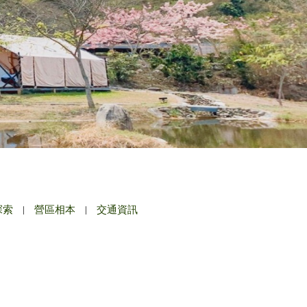
探索
|
營區相本
|
交通資訊