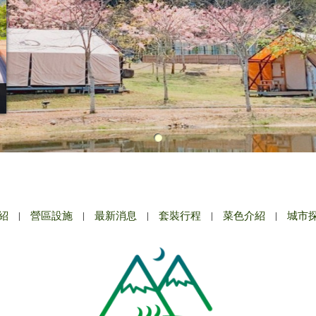
紹
|
營區設施
|
最新消息
|
套裝行程
|
菜色介紹
|
城市