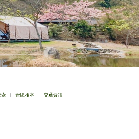
探索
|
營區相本
|
交通資訊