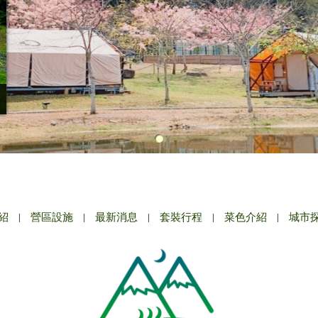
紹
|
營區設施
|
最新消息
|
套裝行程
|
菜色介紹
|
城市