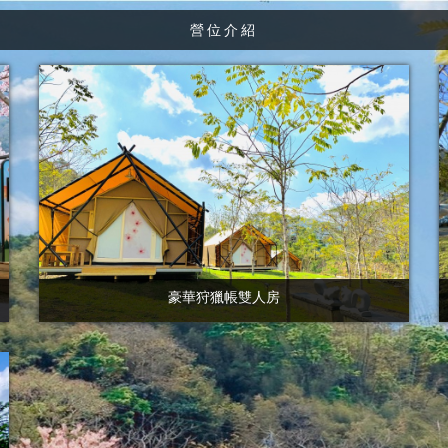
營位介紹
豪華狩獵帳雙人房