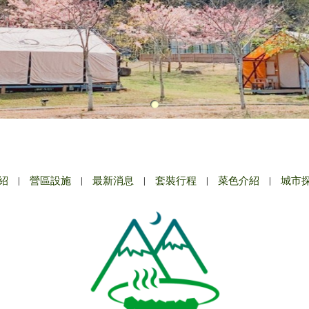
紹
|
營區設施
|
最新消息
|
套裝行程
|
菜色介紹
|
城市